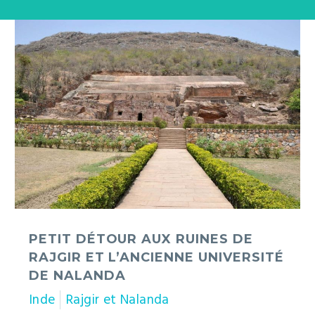
Petit
détour
aux
ruines
de
Rajgir
et
l’ancienne
université
de
Nalanda
PETIT DÉTOUR AUX RUINES DE
RAJGIR ET L’ANCIENNE UNIVERSITÉ
DE NALANDA
Inde
Rajgir et Nalanda