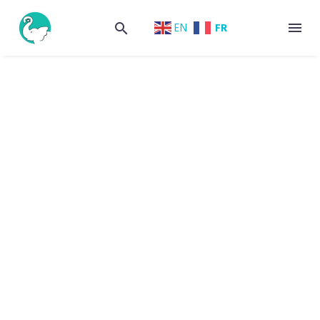
FR
EN