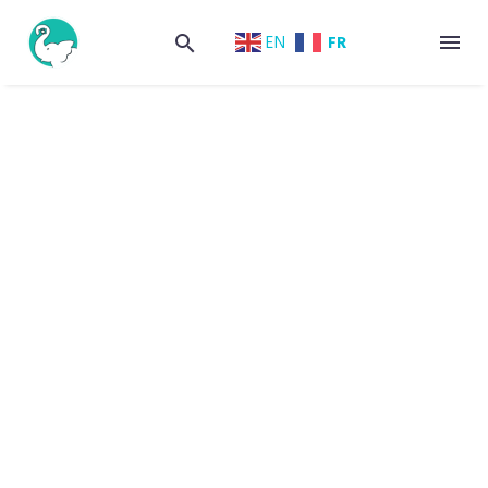
FR
EN