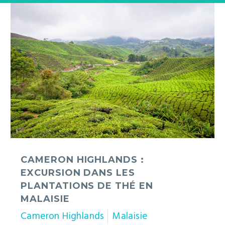
Cameron
Highlands
:
excursion
dans
les
plantations
de
thé
en
Malaisie
CAMERON HIGHLANDS :
EXCURSION DANS LES
PLANTATIONS DE THÉ EN
MALAISIE
Cameron Highlands
Malaisie