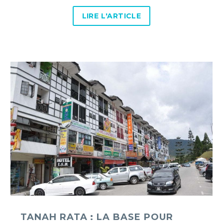
LIRE L'ARTICLE
Tanah
Rata
:
la
base
pour
explorer
les
Cameron
Highlands
TANAH RATA : LA BASE POUR