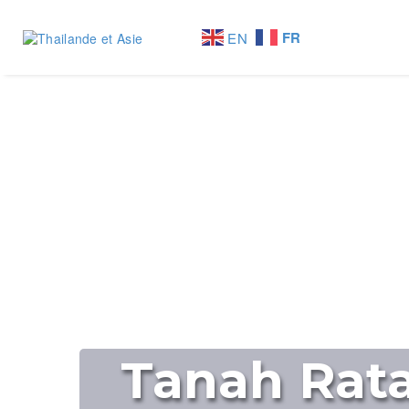
FR
EN
Tanah Rata 