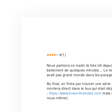
4
(
1
)
Nous partions ce matin-là très tôt dep
battement de quelques minutes… Le temp
avait pas grand monde dans les para
Au final, on finira par trouver une séri
montera direct dans le bus qui était déjà 
:
https://www.busonlineticket.com
mais i
nous-même)