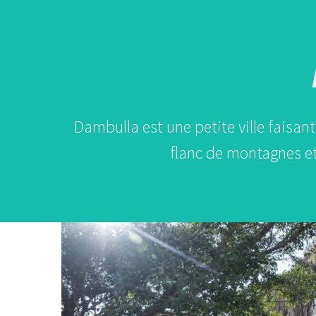
Dambulla est une petite ville faisan
flanc de montagnes et
Dambulla
:
découvrir
le