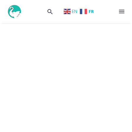
FR
EN