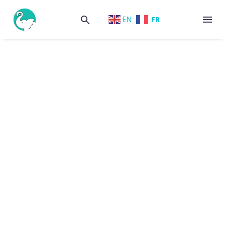
FR
EN