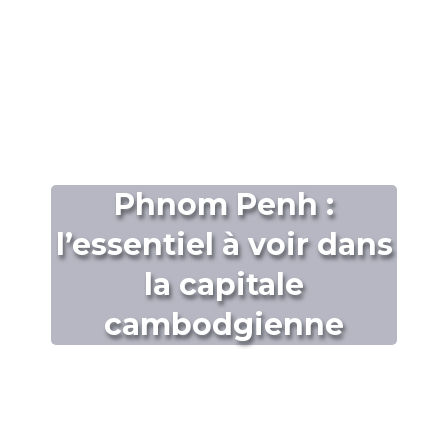
Phnom Penh :
l’essentiel à voir dans
la capitale
cambodgienne