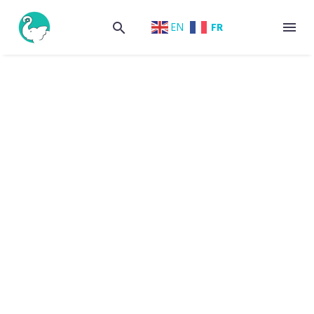
FR
EN