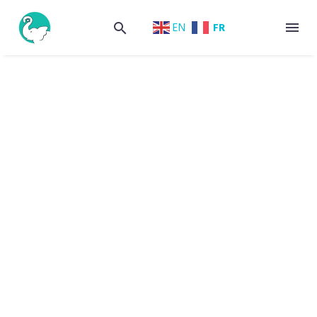
FR
EN