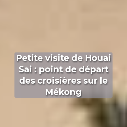
Petite visite de Houai
Sai : point de départ
des croisières sur le
Mékong