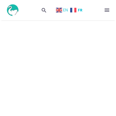
FR
EN