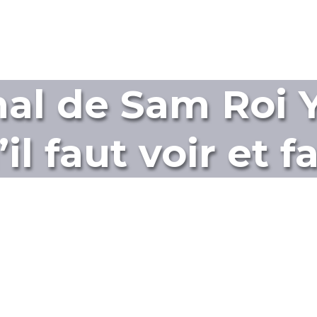
al de Sam Roi Y
il faut voir et f