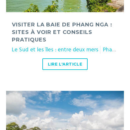
à
voir
et
VISITER LA BAIE DE PHANG NGA :
conseils
SITES À VOIR ET CONSEILS
pratiques
PRATIQUES
Le Sud et les îles : entre deux mers
Phang Nga
LIRE L'ARTICLE
Parc
national
de
Khao
Yai