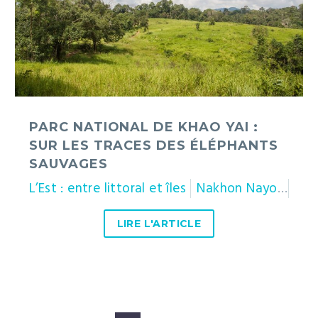
:
sur
les
traces
des
éléphants
sauvages
PARC NATIONAL DE KHAO YAI :
SUR LES TRACES DES ÉLÉPHANTS
SAUVAGES
L’Est : entre littoral et îles
Nakhon Nayok
Nak
LIRE L'ARTICLE