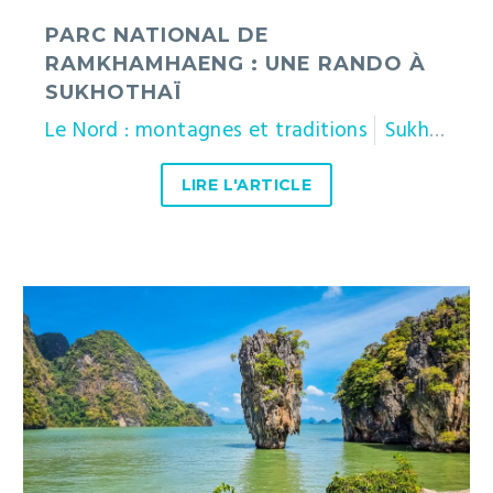
PARC NATIONAL DE
RAMKHAMHAENG : UNE RANDO À
SUKHOTHAÏ
Le Nord : montagnes et traditions
Sukhothai
LIRE L'ARTICLE
Visiter
la
baie
de
Phang
Nga
:
sites