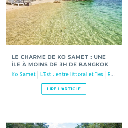
une
île
à
moins
de
3h
de
Bangkok
LE CHARME DE KO SAMET : UNE
ÎLE À MOINS DE 3H DE BANGKOK
Ko Samet
L’Est : entre littoral et îles
Rayong
LIRE L'ARTICLE
Parc