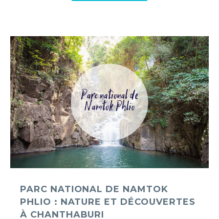
Parc
national
de
Namtok
Phlio
:
nature
et
découvertes
à
Chanthaburi
PARC NATIONAL DE NAMTOK
PHLIO : NATURE ET DÉCOUVERTES
À CHANTHABURI