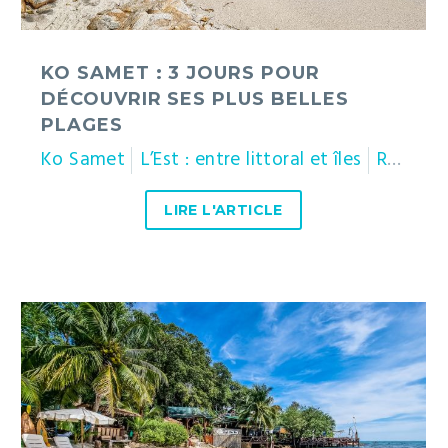
plages
KO SAMET : 3 JOURS POUR
DÉCOUVRIR SES PLUS BELLES
PLAGES
Ko Samet
L’Est : entre littoral et îles
Rayong
LIRE L'ARTICLE
Le
charme
de
Ko
Samet
: