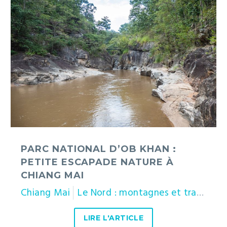
national
d’Ob
Khan
:
petite
escapade
nature
à
Chiang
Mai
PARC NATIONAL D’OB KHAN :
PETITE ESCAPADE NATURE À
CHIANG MAI
Chiang Mai
Le Nord : montagnes et traditions
LIRE L'ARTICLE