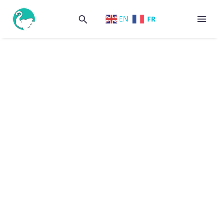
FR
EN