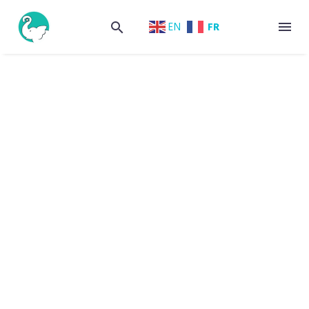
FR
EN