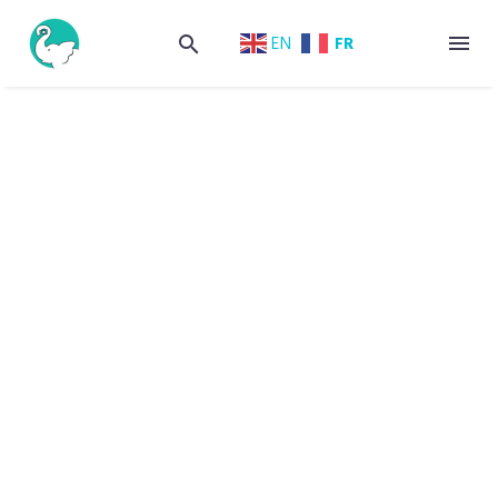
FR
EN