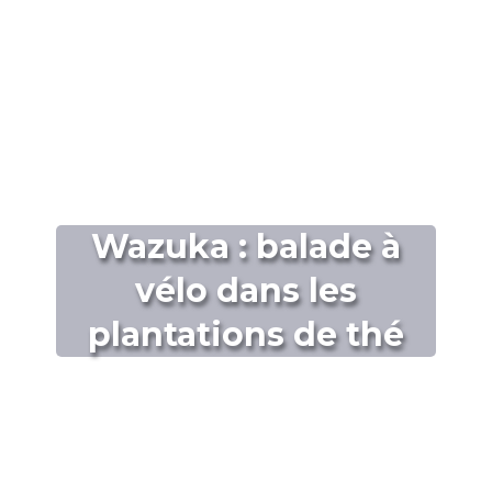
Wazuka : balade à
vélo dans les
plantations de thé