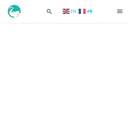
FR
EN