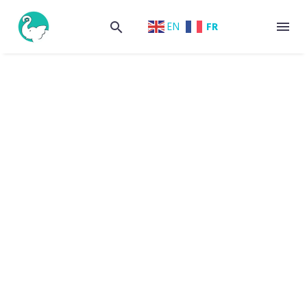
FR
EN