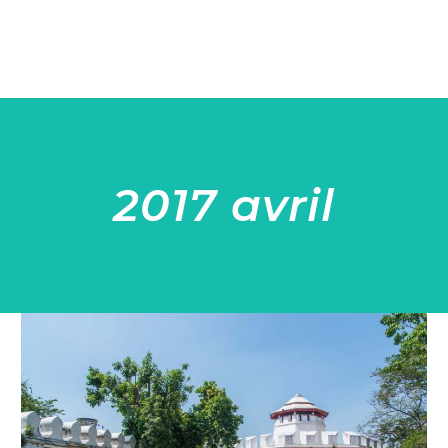
2017 avril
Bangkok
:
La
bataille
du