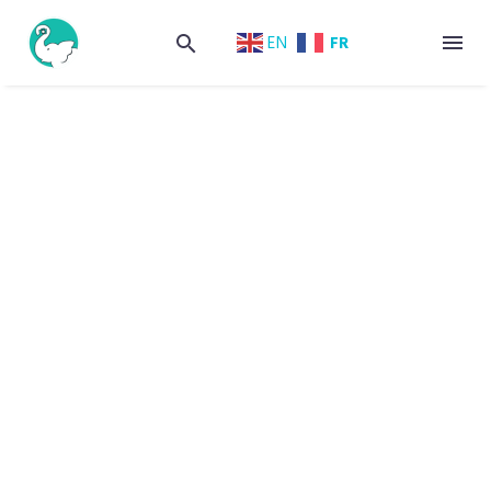
FR
EN