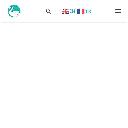
FR
EN