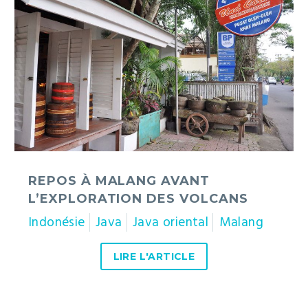
Malang
avant
l’exploration
des
volcans
REPOS À MALANG AVANT
L’EXPLORATION DES VOLCANS
Indonésie
Java
Java oriental
Malang
LIRE L'ARTICLE