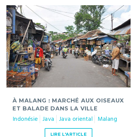
À
Malang
:
marché
aux
oiseaux
et
balade
dans
la
ville
À MALANG : MARCHÉ AUX OISEAUX
ET BALADE DANS LA VILLE
Indonésie
Java
Java oriental
Malang
LIRE L'ARTICLE