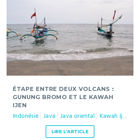
entre
deux
volcans
:
Gunung
Bromo
et
le
Kawah
Ijen
ÉTAPE ENTRE DEUX VOLCANS :
GUNUNG BROMO ET LE KAWAH
IJEN
Indonésie
Java
Java oriental
Kawah Ijen
M
LIRE L'ARTICLE