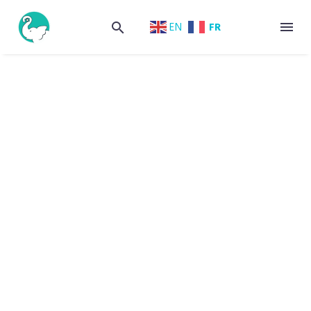
FR
EN