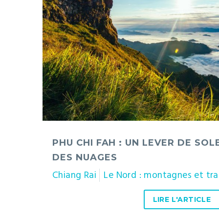
un
lever
de
soleil
au-
dessus
des
nuages
PHU CHI FAH : UN LEVER DE SOL
DES NUAGES
Chiang Rai
Le Nord : montagnes et tra
LIRE L'ARTICLE