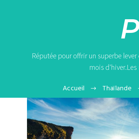
P
Réputée pour offrir un superbe lever
mois d'hiver.Les
Accueil
Thaïlande
Phu
Chi
Fah
: