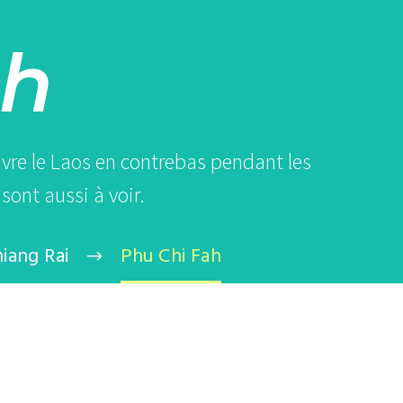
ah
uvre le Laos en contrebas pendant les
ont aussi à voir.
iang Rai
Phu Chi Fah