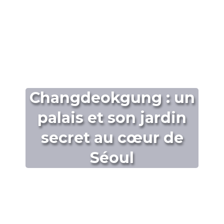
Changdeokgung : un
palais et son jardin
secret au cœur de
Séoul