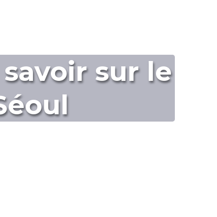
savoir sur le
Séoul