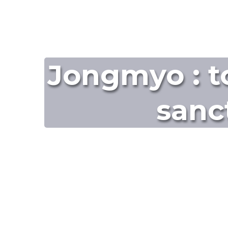
Jongmyo : to
sanc