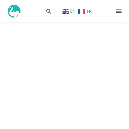
FR
EN