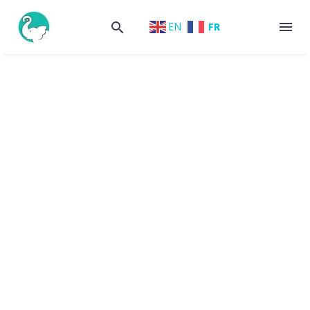
FR
EN