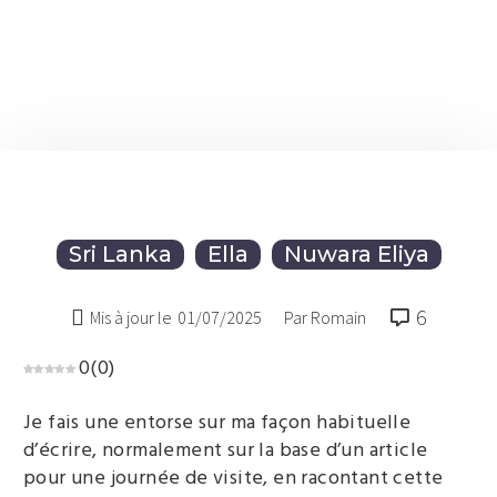
Sri Lanka
Ella
Nuwara Eliya
6

Mis à jour le
01/07/2025
Par Romain
0
(
0
)
Je fais une entorse sur ma façon habituelle
d’écrire, normalement sur la base d’un article
pour une journée de visite, en racontant cette