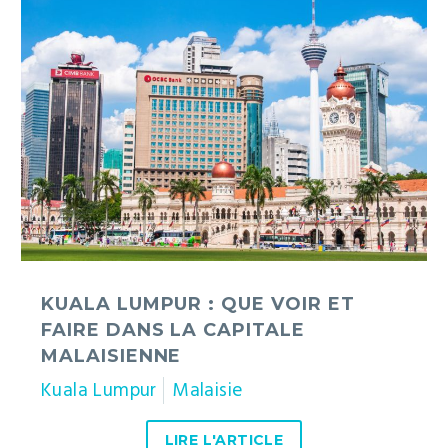
Kuala
Lumpur
:
que
voir
et
faire
dans
la
capitale
malaisienne
KUALA LUMPUR : QUE VOIR ET
FAIRE DANS LA CAPITALE
MALAISIENNE
Kuala Lumpur
Malaisie
LIRE L'ARTICLE