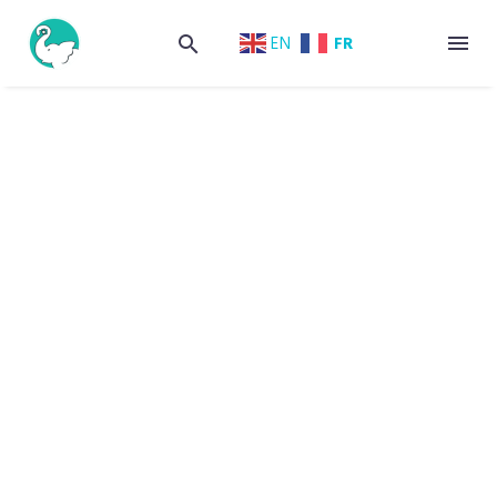
FR
EN