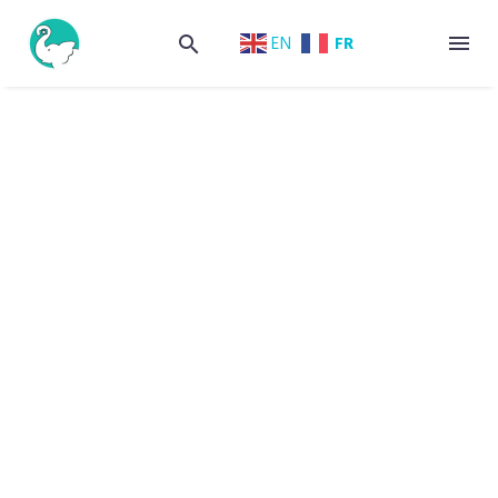
FR
EN