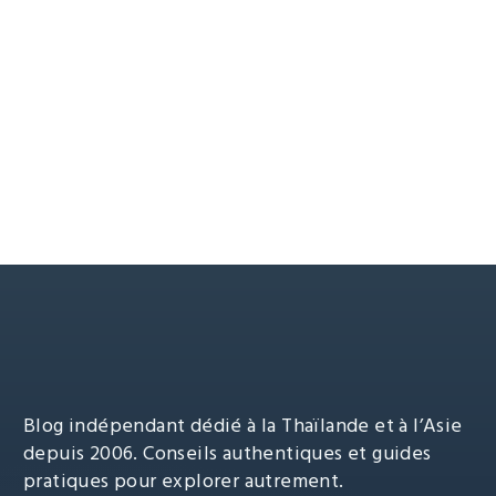
Route
vers
le
ROUTE VERS LE PLATEAU DE
plateau
DIENG DEPUIS WONOSOBO
de
Dieng Plateau
Indonésie
Java
Wonosobo
Dieng
depuis
LIRE L'ARTICLE
Wonosobo
Blog indépendant dédié à la Thaïlande et à l’Asie
depuis 2006. Conseils authentiques et guides
pratiques pour explorer autrement.