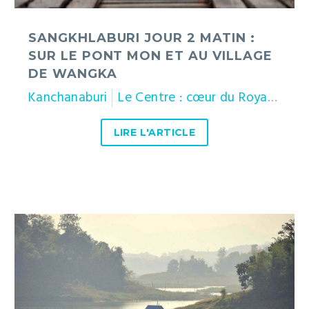
au
village
de
SANGKHLABURI JOUR 2 MATIN :
Wangka
SUR LE PONT MON ET AU VILLAGE
DE WANGKA
Kanchanaburi
Le Centre : cœur du Royaume
LIRE L'ARTICLE
Sangkhlaburi
jour
1
:
en
route