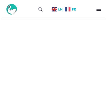
FR
EN