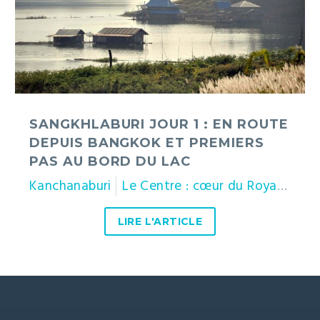
depuis
Bangkok
et
premiers
pas
au
bord
SANGKHLABURI JOUR 1 : EN ROUTE
du
DEPUIS BANGKOK ET PREMIERS
lac
PAS AU BORD DU LAC
Kanchanaburi
Le Centre : cœur du Royaume
LIRE L'ARTICLE