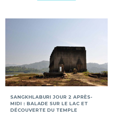
Sangkhlaburi
jour
2
après-
midi
:
balade
sur
le
lac
et
découverte
du
SANGKHLABURI JOUR 2 APRÈS-
temple
MIDI : BALADE SUR LE LAC ET
immergé
DÉCOUVERTE DU TEMPLE