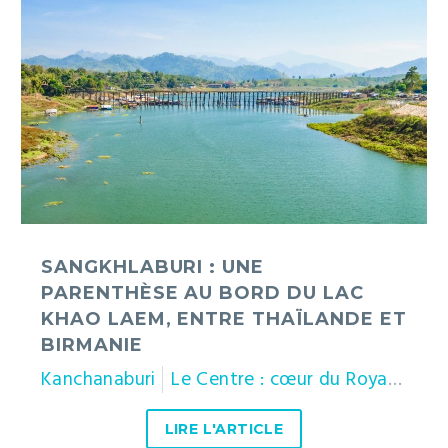
:
une
parenthèse
au
bord
du
lac
Khao
Laem,
entre
Thaïlande
SANGKHLABURI : UNE
et
PARENTHÈSE AU BORD DU LAC
Birmanie
KHAO LAEM, ENTRE THAÏLANDE ET
BIRMANIE
Kanchanaburi
Le Centre : cœur du Royaume
LIRE L'ARTICLE