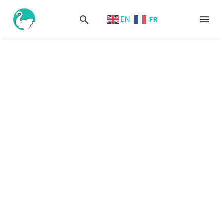
FR
EN