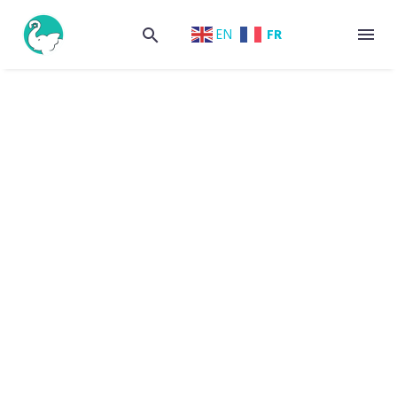
FR
EN