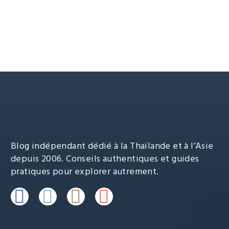
plus
Indonésie
Java
Yogyakarta
grand
temple
LIRE L'ARTICLE
hindou
de
Java
Blog indépendant dédié à la Thaïlande et à l’Asie
depuis 2006. Conseils authentiques et guides
pratiques pour explorer autrement.