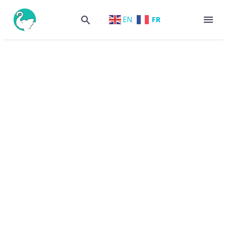
FR
EN