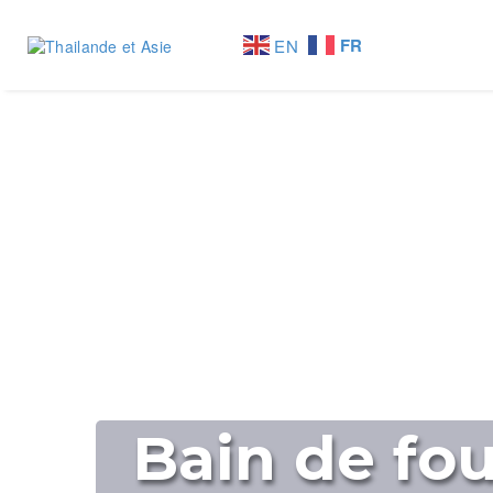
FR
EN
Bain de fo