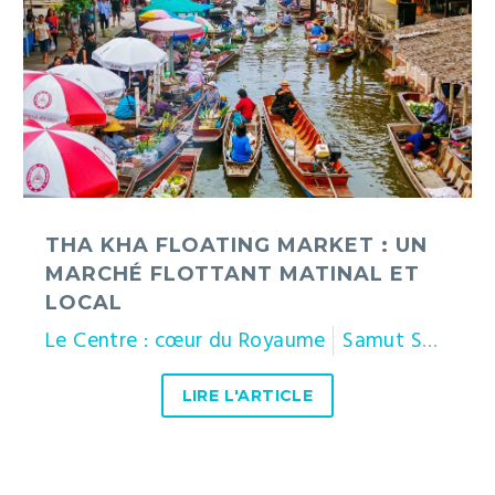
floating
market
:
un
marché
flottant
matinal
et
local
THA KHA FLOATING MARKET : UN
MARCHÉ FLOTTANT MATINAL ET
LOCAL
Le Centre : cœur du Royaume
Samut Songkhram
LIRE L'ARTICLE