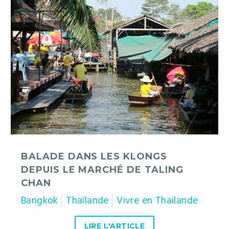
les
klongs
depuis
le
marché
de
Taling
Chan
BALADE DANS LES KLONGS
DEPUIS LE MARCHÉ DE TALING
CHAN
Bangkok
Thaïlande
Vivre en Thailande
LIRE L'ARTICLE