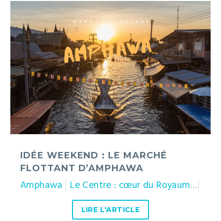
Idée
weekend
:
le
marché
flottant
d’Amphawa
IDÉE WEEKEND : LE MARCHÉ
FLOTTANT D’AMPHAWA
Amphawa
Le Centre : cœur du Royaume
Sam
LIRE L'ARTICLE