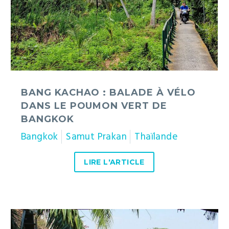
le
poumon
vert
de
Bangkok
BANG KACHAO : BALADE À VÉLO
DANS LE POUMON VERT DE
BANGKOK
Bangkok
Samut Prakan
Thaïlande
LIRE L'ARTICLE
Balade
dans