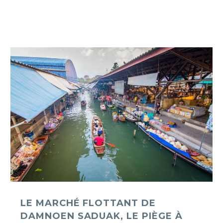
Le
marché
flottant
de
Damnoen
Saduak,
le
piège
à
touriste
?
LE MARCHÉ FLOTTANT DE
DAMNOEN SADUAK, LE PIÈGE À