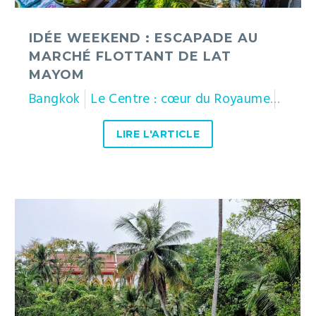
IDÉE WEEKEND : ESCAPADE AU
MARCHÉ FLOTTANT DE LAT
MAYOM
Bangkok
Le Centre : cœur du Royaume
Thaïl
LIRE L'ARTICLE
Bang
Kachao
:
balade
à
vélo
dans