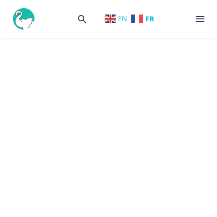
FR
EN