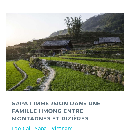
Sapa
:
immersion
dans
une
famille
Hmong
entre
montagnes
et
rizières
SAPA : IMMERSION DANS UNE
FAMILLE HMONG ENTRE
MONTAGNES ET RIZIÈRES
Lao Cai
Sapa
Vietnam