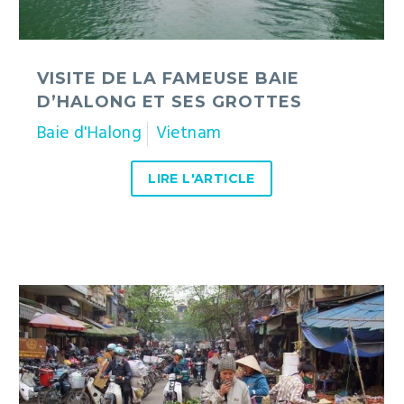
VISITE DE LA FAMEUSE BAIE
D’HALONG ET SES GROTTES
Baie d'Halong
Vietnam
LIRE L'ARTICLE
Premiers
pas
dans
la
capitale