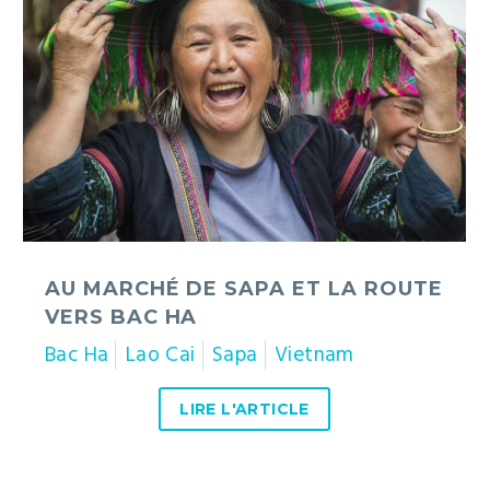
de
Sapa
et
la
route
vers
Bac
Ha
AU MARCHÉ DE SAPA ET LA ROUTE
VERS BAC HA
Bac Ha
Lao Cai
Sapa
Vietnam
LIRE L'ARTICLE