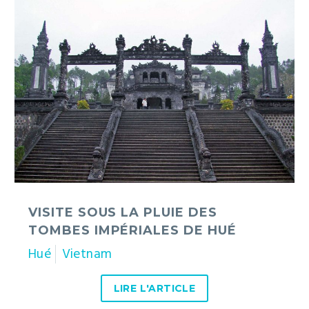
Visite
sous
la
pluie
des
tombes
impériales
de
Hué
VISITE SOUS LA PLUIE DES
TOMBES IMPÉRIALES DE HUÉ
Hué
Vietnam
LIRE L'ARTICLE