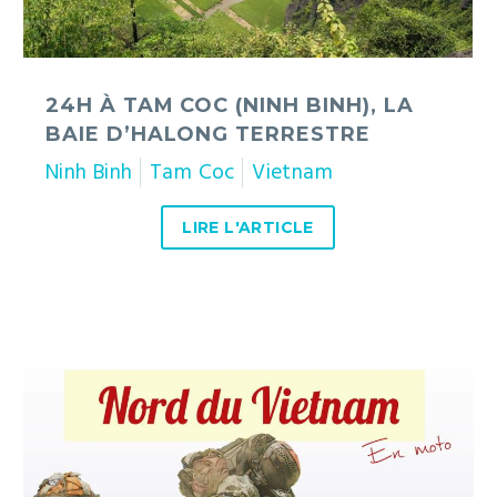
terrestre
24H À TAM COC (NINH BINH), LA
BAIE D’HALONG TERRESTRE
Ninh Binh
Tam Coc
Vietnam
LIRE L'ARTICLE
Itinéraire
détaillé
à
moto
au