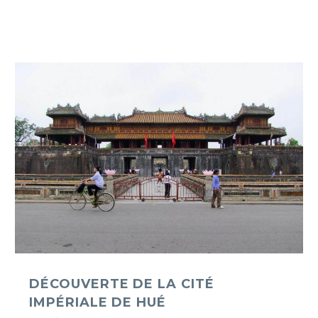
Découverte
de
la
cité
impériale
de
Hué
DÉCOUVERTE DE LA CITÉ
IMPÉRIALE DE HUÉ