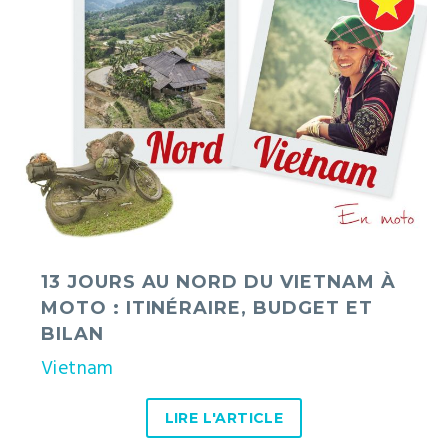
jours
au
nord
du
Vietnam
à
moto
:
itinéraire,
budget
et
bilan
13 JOURS AU NORD DU VIETNAM À
MOTO : ITINÉRAIRE, BUDGET ET
BILAN
Vietnam
LIRE L'ARTICLE