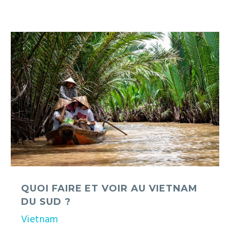
Quoi
faire
et
voir
au
Vietnam
du
sud
?
QUOI FAIRE ET VOIR AU VIETNAM
DU SUD ?
Vietnam