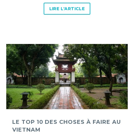
LIRE L'ARTICLE
Le
top
10
des
choses
à
faire
au
Vietnam
LE TOP 10 DES CHOSES À FAIRE AU
VIETNAM