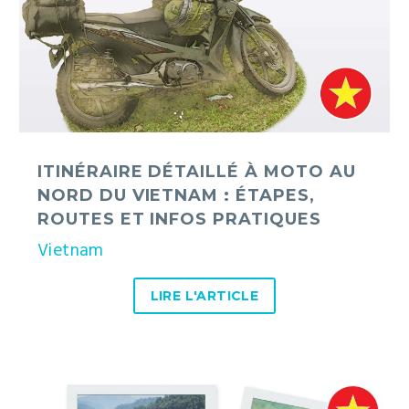
Nord
du
Vietnam
:
étapes,
routes
et
infos
ITINÉRAIRE DÉTAILLÉ À MOTO AU
pratiques
NORD DU VIETNAM : ÉTAPES,
ROUTES ET INFOS PRATIQUES
Vietnam
LIRE L'ARTICLE
13