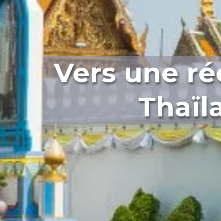
Vers une ré
Thaïl