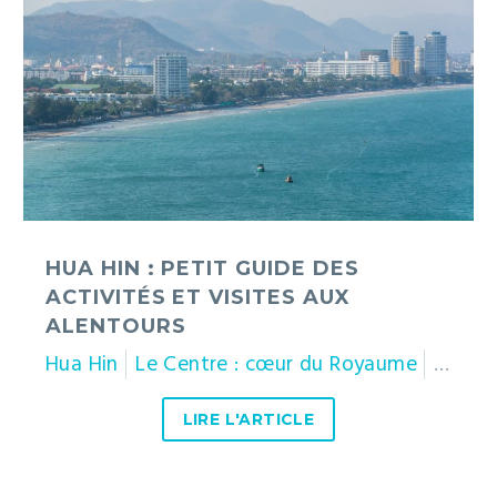
petit
guide
des
activités
et
visites
aux
alentours
HUA HIN : PETIT GUIDE DES
ACTIVITÉS ET VISITES AUX
ALENTOURS
Hua Hin
Le Centre : cœur du Royaume
Prachu
LIRE L'ARTICLE