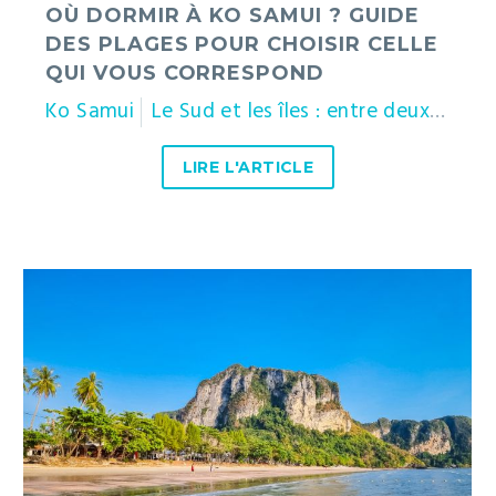
qui
OÙ DORMIR À KO SAMUI ? GUIDE
vous
DES PLAGES POUR CHOISIR CELLE
correspond
QUI VOUS CORRESPOND
Ko Samui
Le Sud et les îles : entre deux mers
LIRE L'ARTICLE
Que
faire
à
Krabi
?
Les
incontournables,
îles