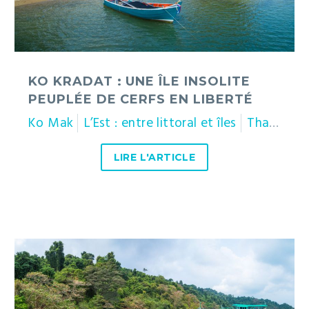
cerfs
en
liberté
KO KRADAT : UNE ÎLE INSOLITE
PEUPLÉE DE CERFS EN LIBERTÉ
Ko Mak
L’Est : entre littoral et îles
Thaïlande
LIRE L'ARTICLE
Ko
Rang
:
une