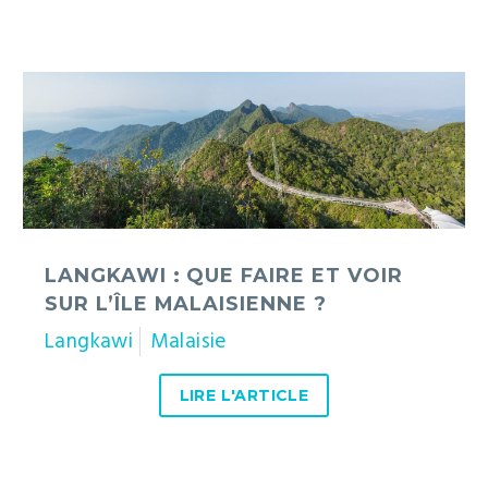
Langkawi
:
que
faire
et
voir
sur
l’île
LANGKAWI : QUE FAIRE ET VOIR
malaisienne
SUR L’ÎLE MALAISIENNE ?
?
Langkawi
Malaisie
LIRE L'ARTICLE