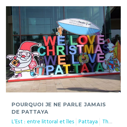
Pourquoi
je
ne
parle
jamais
de
Pattaya
POURQUOI JE NE PARLE JAMAIS
DE PATTAYA
L’Est : entre littoral et îles
Pattaya
Thaïlande