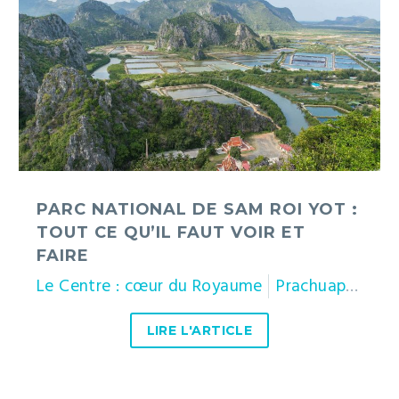
Sam
Roi
Yot
:
tout
ce
qu’il
faut
voir
et
PARC NATIONAL DE SAM ROI YOT :
faire
TOUT CE QU’IL FAUT VOIR ET
FAIRE
Le Centre : cœur du Royaume
Prachuap Khiri Khan
LIRE L'ARTICLE