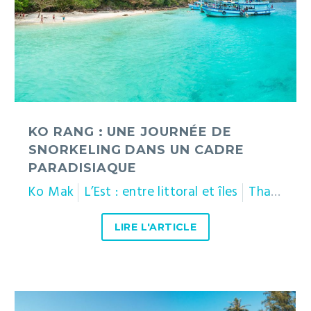
journée
de
snorkeling
dans
un
cadre
paradisiaque
KO RANG : UNE JOURNÉE DE
SNORKELING DANS UN CADRE
PARADISIAQUE
Ko Mak
L’Est : entre littoral et îles
Thaïlande
LIRE L'ARTICLE
Ko