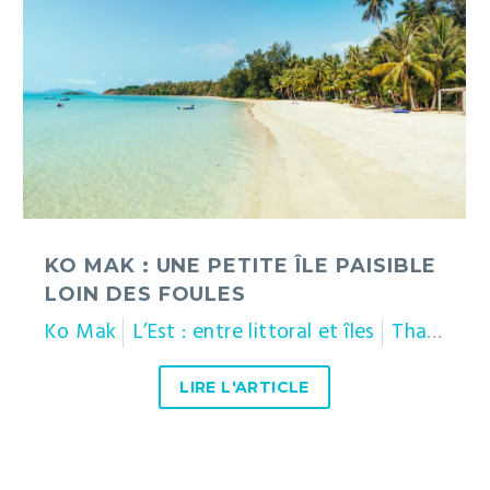
Mak
:
une
petite
île
paisible
loin
des
foules
KO MAK : UNE PETITE ÎLE PAISIBLE
LOIN DES FOULES
Ko Mak
L’Est : entre littoral et îles
Thaïlande
LIRE L'ARTICLE