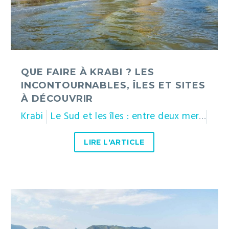
et
sites
à
découvrir
QUE FAIRE À KRABI ? LES
INCONTOURNABLES, ÎLES ET SITES
À DÉCOUVRIR
Krabi
Le Sud et les îles : entre deux mers
Tha
LIRE L'ARTICLE
Parc
national
de