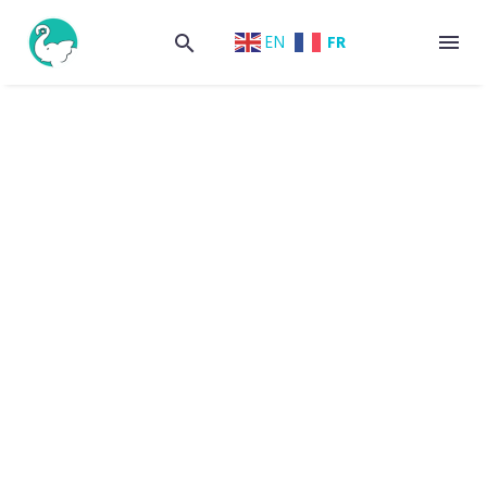
FR
EN