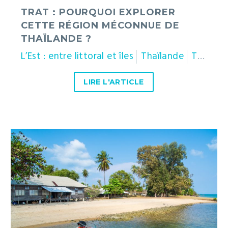
TRAT : POURQUOI EXPLORER
CETTE RÉGION MÉCONNUE DE
THAÏLANDE ?
L’Est : entre littoral et îles
Thaïlande
Trat
LIRE L'ARTICLE
Ko
Kradat
:
une
île
insolite
peuplée
de