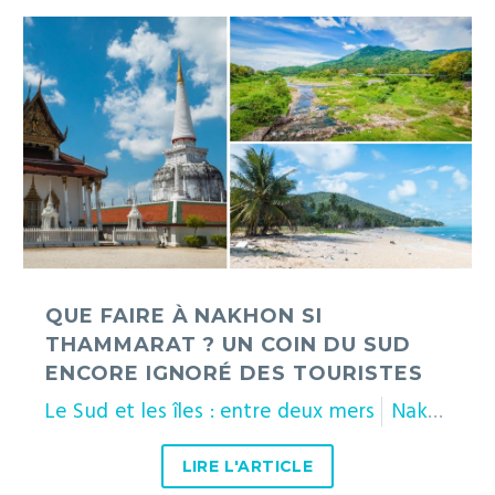
Que
faire
à
Nakhon
Si
Thammarat
?
Un
coin
du
sud
QUE FAIRE À NAKHON SI
encore
THAMMARAT ? UN COIN DU SUD
ignoré
ENCORE IGNORÉ DES TOURISTES
des
Le Sud et les îles : entre deux mers
Nakhon Si Thammarat
touristes
LIRE L'ARTICLE