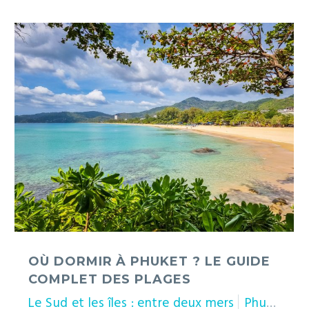
Où
dormir
à
Phuket
?
Le
guide
complet
des
plages
OÙ DORMIR À PHUKET ? LE GUIDE
COMPLET DES PLAGES
Le Sud et les îles : entre deux mers
Phuket
T