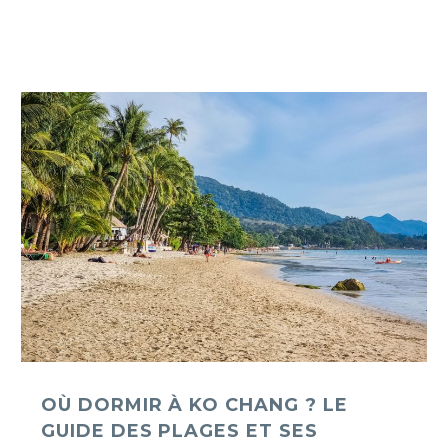
Où
dormir
à
Ko
Chang
?
Le
guide
des
plages
et
ses
ambiances
OÙ DORMIR À KO CHANG ? LE
GUIDE DES PLAGES ET SES