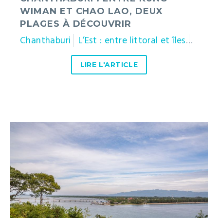
WIMAN ET CHAO LAO, DEUX
PLAGES À DÉCOUVRIR
Chanthaburi
L’Est : entre littoral et îles
Thaïl
LIRE L'ARTICLE
Chanthaburi
:
exploration
des
alentours
de
la
plage