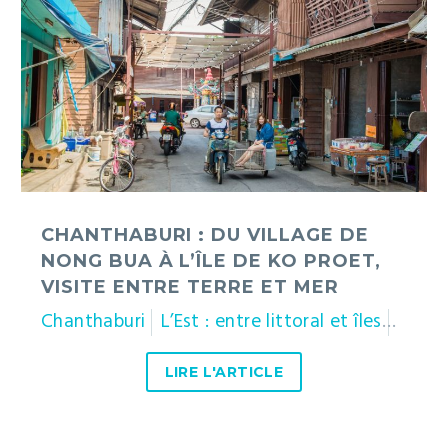
village
de
Nong
Bua
à
l’île
de
Ko
Proet,
visite
CHANTHABURI : DU VILLAGE DE
entre
NONG BUA À L’ÎLE DE KO PROET,
terre
VISITE ENTRE TERRE ET MER
et
Chanthaburi
L’Est : entre littoral et îles
Thaïl
mer
LIRE L'ARTICLE