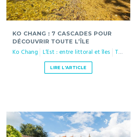
KO CHANG : 7 CASCADES POUR
DÉCOUVRIR TOUTE L’ÎLE
Ko Chang
L’Est : entre littoral et îles
Thaïlande
LIRE L'ARTICLE
Wat
Phra
That