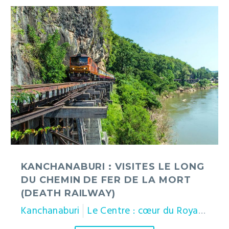
Kanchanaburi
:
visites
le
long
du
chemin
de
fer
de
la
mort
(Death
KANCHANABURI : VISITES LE LONG
Railway)
DU CHEMIN DE FER DE LA MORT
(DEATH RAILWAY)
Kanchanaburi
Le Centre : cœur du Royaume