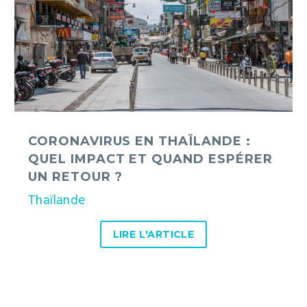
quel
impact
et
quand
espérer
un
retour
?
CORONAVIRUS EN THAÏLANDE :
QUEL IMPACT ET QUAND ESPÉRER
UN RETOUR ?
Thaïlande
LIRE L'ARTICLE