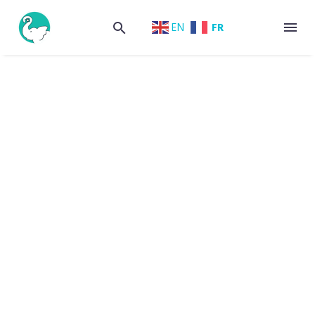
FR
EN