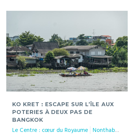
Ko
Kret
:
escape
sur
l’île
aux
poteries
à
deux
pas
de
Bangkok
KO KRET : ESCAPE SUR L’ÎLE AUX
POTERIES À DEUX PAS DE
BANGKOK
Le Centre : cœur du Royaume
Nonthaburi
Th