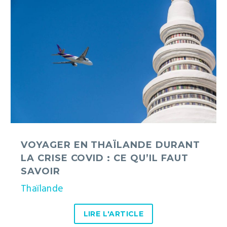
en
Thaïlande
durant
la
crise
Covid
:
ce
qu’il
faut
savoir
VOYAGER EN THAÏLANDE DURANT
LA CRISE COVID : CE QU’IL FAUT
SAVOIR
Thaïlande
LIRE L'ARTICLE