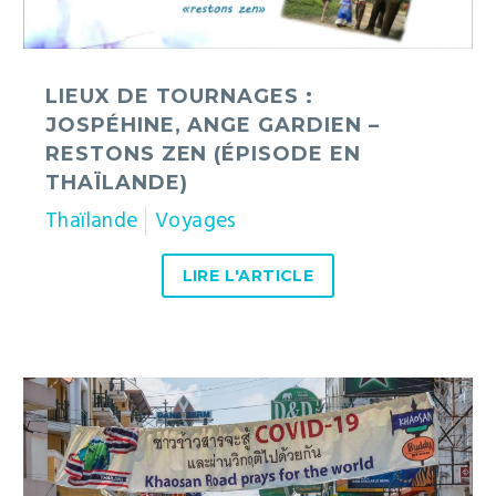
–
restons
zen
(épisode
LIEUX DE TOURNAGES :
en
JOSPÉHINE, ANGE GARDIEN –
Thaïlande)
RESTONS ZEN (ÉPISODE EN
THAÏLANDE)
Thaïlande
Voyages
LIRE L'ARTICLE
Coronavirus
en
Thaïlande
: