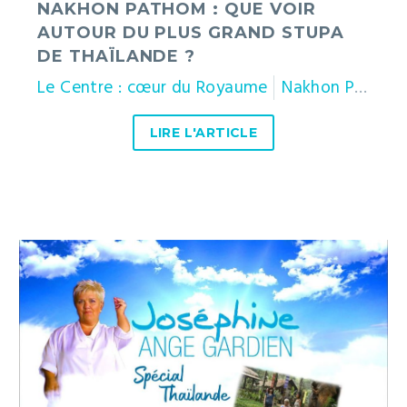
NAKHON PATHOM : QUE VOIR
?
AUTOUR DU PLUS GRAND STUPA
DE THAÏLANDE ?
Le Centre : cœur du Royaume
Nakhon Pathom
LIRE L'ARTICLE
Lieux
de
tournages
:
Jospéhine,
ange
gardien