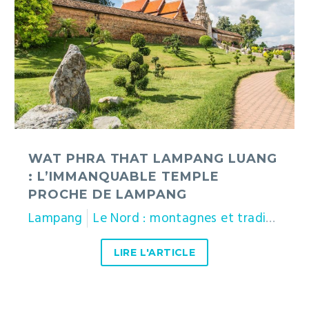
Lampang
Luang
:
l’immanquable
temple
proche
de
Lampang
WAT PHRA THAT LAMPANG LUANG
: L’IMMANQUABLE TEMPLE
PROCHE DE LAMPANG
Lampang
Le Nord : montagnes et traditions
LIRE L'ARTICLE