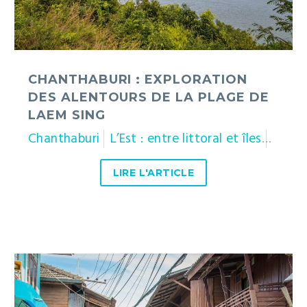
de
Laem
Sing
CHANTHABURI : EXPLORATION
DES ALENTOURS DE LA PLAGE DE
LAEM SING
Chanthaburi
L’Est : entre littoral et îles
Thaïl
LIRE L'ARTICLE
Chanthaburi
:
du