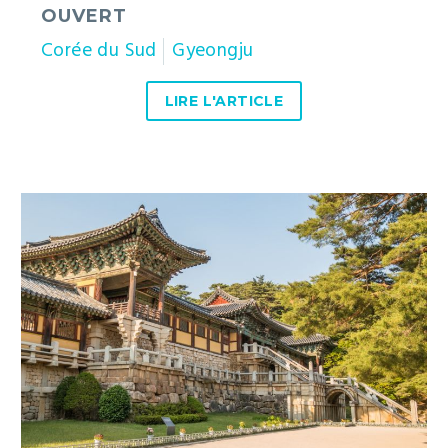
OUVERT
Corée du Sud
Gyeongju
LIRE L'ARTICLE
La
grotte
de
Seokguram
et
le
temple
Bulguksa
à
Gyeongju