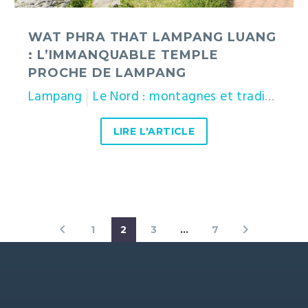
Lampang
WAT PHRA THAT LAMPANG LUANG
: L’IMMANQUABLE TEMPLE
PROCHE DE LAMPANG
Lampang
Le Nord : montagnes et traditions
LIRE L'ARTICLE
1
2
3
…
7