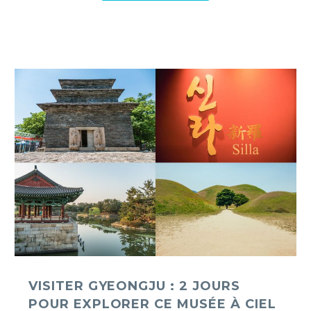
Visiter
Gyeongju
:
2
jours
pour
explorer
ce
musée
à
ciel
ouvert
VISITER GYEONGJU : 2 JOURS
POUR EXPLORER CE MUSÉE À CIEL