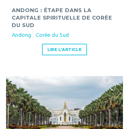
ANDONG : ÉTAPE DANS LA
CAPITALE SPIRITUELLE DE CORÉE
DU SUD
Andong
Corée du Sud
LIRE L'ARTICLE
Wat
Tha
Sung
:
l’incroyable
temple
de