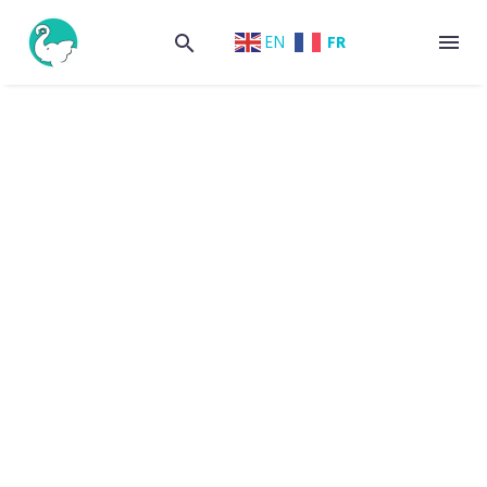
FR
EN