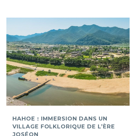
Hahoe
:
immersion
dans
un
village
folklorique
de
l’ère
Joséon
HAHOE : IMMERSION DANS UN
VILLAGE FOLKLORIQUE DE L’ÈRE
JOSÉON