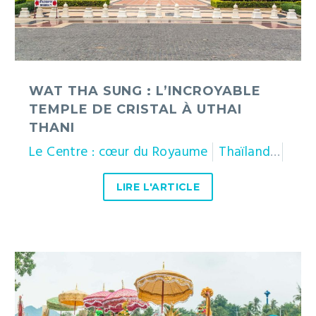
cristal
à
Uthai
Thani
WAT THA SUNG : L’INCROYABLE
TEMPLE DE CRISTAL À UTHAI
THANI
Le Centre : cœur du Royaume
Thaïlande
Utha
LIRE L'ARTICLE
Kathina
:
vivre
la