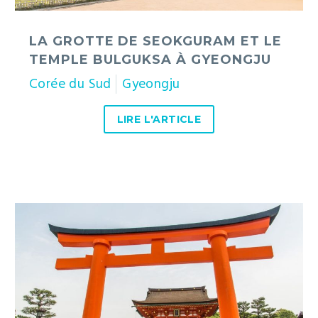
LA GROTTE DE SEOKGURAM ET LE
TEMPLE BULGUKSA À GYEONGJU
Corée du Sud
Gyeongju
LIRE L'ARTICLE
Kyoto
:
10
expériences
à
ne