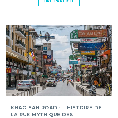
LIRE L'ARTICLE
Khao
San
Road
:
l’histoire
de
la
rue
mythique
des
backpackers
KHAO SAN ROAD : L’HISTOIRE DE
LA RUE MYTHIQUE DES