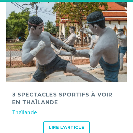
3
spectacles
sportifs
à
voir
en
Thaïlande
3 SPECTACLES SPORTIFS À VOIR
EN THAÏLANDE
Thaïlande
LIRE L'ARTICLE