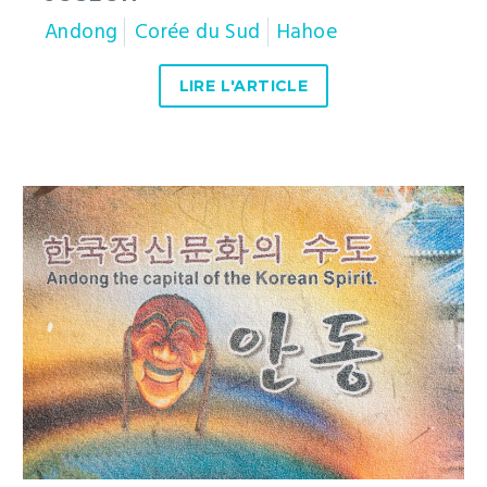
Andong
Corée du Sud
Hahoe
LIRE L'ARTICLE
Andong
:
étape
dans
la
capitale
spirituelle
de
Corée
du
sud