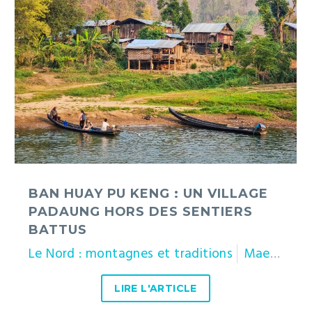
Keng
:
un
village
Padaung
hors
des
sentiers
battus
BAN HUAY PU KENG : UN VILLAGE
PADAUNG HORS DES SENTIERS
BATTUS
Le Nord : montagnes et traditions
Mae Hong Son
LIRE L'ARTICLE