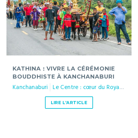
cérémonie
bouddhiste
à
Kanchanaburi
KATHINA : VIVRE LA CÉRÉMONIE
BOUDDHISTE À KANCHANABURI
Kanchanaburi
Le Centre : cœur du Royaume
LIRE L'ARTICLE