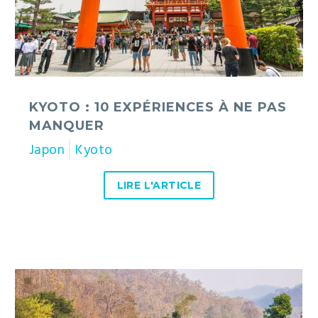
pas
manquer
KYOTO : 10 EXPÉRIENCES À NE PAS
MANQUER
Japon
Kyoto
LIRE L'ARTICLE
Ban
Huay
Pu