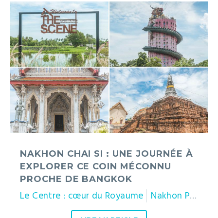
Nakhon
Chai
Si
:
une
journée
à
explorer
ce
coin
méconnu
proche
de
NAKHON CHAI SI : UNE JOURNÉE À
Bangkok
EXPLORER CE COIN MÉCONNU
PROCHE DE BANGKOK
Le Centre : cœur du Royaume
Nakhon Pathom