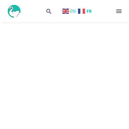
FR
EN